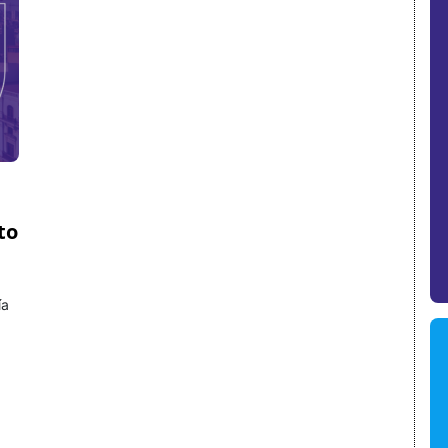
to
ía