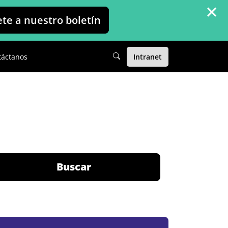
×
ete a nuestro boletín
táctanos
Intranet
Buscar