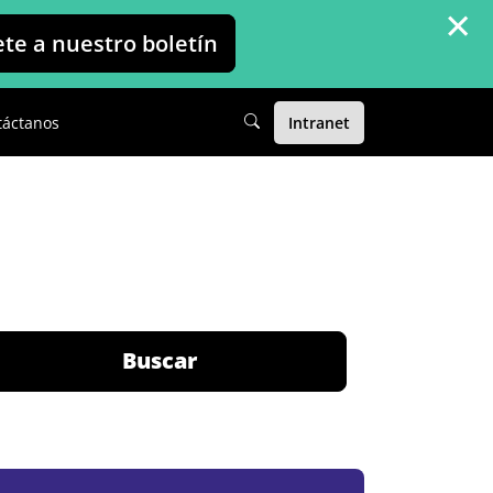
×
ete a nuestro boletín
táctanos
Intranet
Buscar