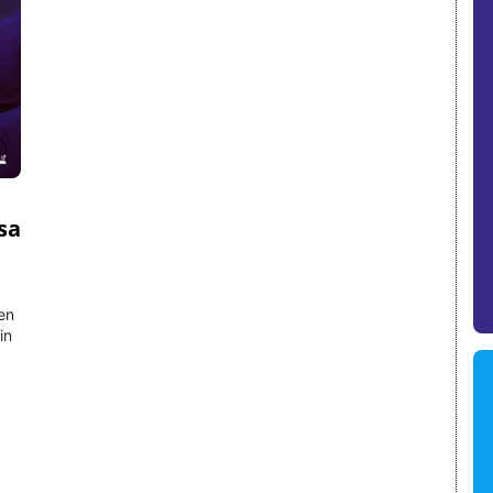
sa
ten
in