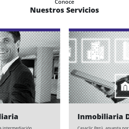
Conoce
Nuestros Servicios
iaria
Inmobiliaria D
la intermediación
Casaclic Perú, apuesta por