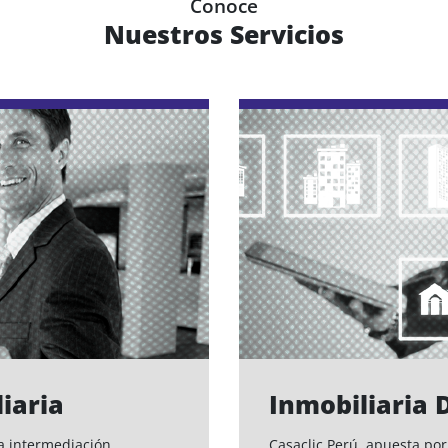
Conoce
Nuestros Servicios
iaria
Inmobiliaria D
la intermediación
Casaclic Perú, apuesta por